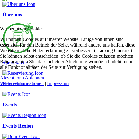
Über uns
Wir benutzen Cookies
Wir nutzen Cookies auf unserer Website. Einige von ihnen sind
essenziell für den Betrieb der Seite, während andere uns helfen, diese
Website und die Nutzererfahrung zu verbessern (Tracking Cookies).
Sie können selbst entscheiden, ob Sie die Cookies zulassen möchten.
Bitte beachten Sie, dass bei einer Ablehnung womöglich nicht mehr
Speisekarte
alle Funktionalitäten der Seite zur Verfügung stehen.
Akzeptieren
Ablehnen
Weitere Informationen
|
Impressum
Reservierung
Events
Events Region