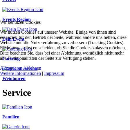
Events Region
Wir benutzen Cookies
Wir nutzen Cookies auf unserer Website. Einige von ihnen sind
essenziell für den Betrieb der Seite, während andere uns helfen, diese
Dein Event
Website und die Nutzererfahrung zu verbessern (Tracking Cookies).
Sie können selbst entscheiden, ob Sie die Cookies zulassen möchten.
Bitte beachten Sie, dass bei einer Ablehnung womöglich nicht mehr
alle Funktionalitäten der Seite zur Verfügung stehen.
Catering
Akzeptieren
Ablehnen
Weitere Informationen
|
Impressum
Weintouren
Service
Familien